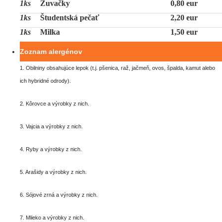
1ks
Žuvačky
0,80 eur
1ks
Študentská pečať
2,20 eur
1ks
Milka
1,50 eur
Zoznam alergénov
1. Obilniny obsahujúce lepok (t.j. pšenica, raž, jačmeň, ovos, špalda, kamut alebo
ich hybridné odrody).
2. Kôrovce a výrobky z nich.
3. Vajcia a výrobky z nich.
4. Ryby a výrobky z nich.
5. Arašidy a výrobky z nich.
6. Sójové zrná a výrobky z nich.
7. Mlieko a výrobky z nich.