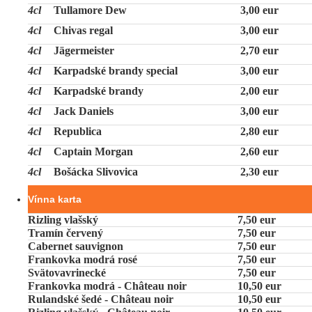
4cl
Tullamore Dew
3,00 eur
4cl
Chivas regal
3,00 eur
4cl
Jägermeister
2,70 eur
4cl
Karpadské brandy special
3,00 eur
4cl
Karpadské brandy
2,00 eur
4cl
Jack Daniels
3,00 eur
4cl
Republica
2,80 eur
4cl
Captain Morgan
2,60 eur
4cl
Bošácka Slivovica
2,30 eur
Vínna karta
Rizling vlašský
7,50 eur
Tramín červený
7,50 eur
Cabernet sauvignon
7,50 eur
Frankovka modrá rosé
7,50 eur
Svätovavrinecké
7,50 eur
Frankovka modrá - Château noir
10,50 eur
Rulandské šedé - Château noir
10,50 eur