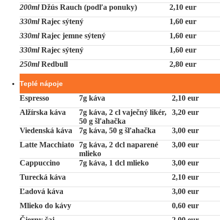
200ml
Džús Rauch (podľa ponuky)
2,10 eur
330ml
Rajec sýtený
1,60 eur
330ml
Rajec jemne sýtený
1,60 eur
330ml
Rajec sýtený
1,60 eur
250ml
Redbull
2,80 eur
Teplé nápoje
Espresso
7g káva
2,10 eur
Alžírska káva
7g káva, 2 cl vaječný likér,
3,20 eur
50 g šľahačka
Viedenská káva
7g káva, 50 g šľahačka
3,00 eur
Latte Macchiato
7g káva, 2 dcl naparené
3,00 eur
mlieko
Cappuccino
7g káva, 1 dcl mlieko
3,00 eur
Turecká káva
2,10 eur
Ľadová káva
3,00 eur
Mlieko do kávy
0,60 eur
Čierny čaj
2,00 eur