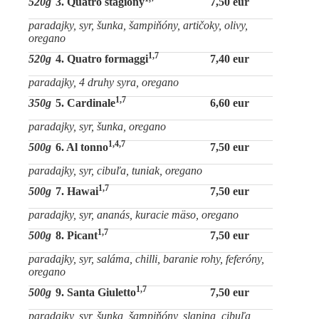
520g
3. Quatro stagiony
7,50 eur
paradajky, syr, šunka, šampiňóny, artičoky, olivy,
oregano
1,7
520g
4. Quatro formaggi
7,40 eur
paradajky, 4 druhy syra, oregano
1,7
350g
5. Cardinale
6,60 eur
paradajky, syr, šunka, oregano
1,4,7
500g
6. Al tonno
7,50 eur
paradajky, syr, cibuľa, tuniak, oregano
1,7
500g
7. Hawai
7,50 eur
paradajky, syr, ananás, kuracie mäso, oregano
1,7
500g
8. Picant
7,50 eur
paradajky, syr, saláma, chilli, baranie rohy, feferóny,
oregano
1,7
500g
9. Santa Giuletto
7,50 eur
paradajky, syr, šunka, šampiňóny, slanina, cibuľa,