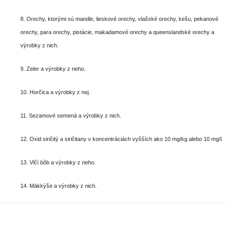
8. Orechy, ktorými sú mandle, lieskové orechy, vlašské orechy, kešu, pekanové
orechy, para orechy, pistácie, makadamové orechy a queenslandské orechy a
výrobky z nich.
9. Zeler a výrobky z neho.
10. Horčica a výrobky z nej.
11. Sezamové semená a výrobky z nich.
12. Oxid siričitý a siričitany v koncentráciách vyšších ako 10 mg/kg alebo 10 mg/l.
13. Vlčí bôb a výrobky z neho.
14. Mäkkýše a výrobky z nich.