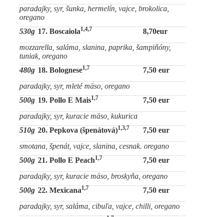
paradajky, syr, šunka, hermelín, vajce, brokolica,
oregano
1,4,7
530g
17. Boscaiola
8,70eur
mozzarella, saláma, slanina, paprika, šampiňóny,
tuniak, oregano
1,7
480g
18. Bolognese
7,50 eur
paradajky, syr, mleté mäso, oregano
1,7
500g
19. Pollo E Mais
7,50 eur
paradajky, syr, kuracie mäso, kukurica
1,3,7
510g
20. Pepkova (špenátová)
7,50 eur
smotana, špenát, vajce, slanina, cesnak. oregano
1,7
500g
21. Pollo E Peach
7,50 eur
paradajky, syr, kuracie mäso, broskyňa, oregano
1,7
500g
22. Mexicana
7,50 eur
paradajky, syr, saláma, cibuľa, vajce, chilli, oregano