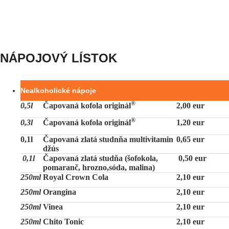
NÁPOJOVÝ LÍSTOK
Nealkoholické nápoje
®
0,5l
Čapovaná kofola originál
2,00 eur
®
0,3l
Čapovaná kofola originál
1,20 eur
0,1l
Čapovaná zlatá studnňa multivitamin
0,65 eur
džús
0,1l
Čapovaná zlatá studňa (šofokola,
0,50 eur
pomaranč, hrozno,sóda, malina)
250ml
Royal Crown Cola
2,10 eur
250ml
Orangina
2,10 eur
250ml
Vinea
2,10 eur
250ml
Chito Tonic
2,10 eur