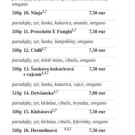
oregano
1,7
500g
10. Ninja
7,50 eur
paradajky, syr, šunka, kukurica, ananás, oregano
1,7
500g
11. Prosciutto E Funghi
7,50 eur
paradajky, syr, šunka, šampiňóny, oregano
1,7
500g
12. Chilli
7,50 eur
paradajky, syr, mleté mäso, cibuľa, oregano
500g
13. Šunkovo-kukuricová
7,50 eur
1,3,7
s vajcom
paradajky, syr, šunka, kukurica, vajce, oregano
1,7
510g
14. Detvianska
7,80 eur
paradajky, syr, klobása, cibuľa, bryndza, oregano
1,7
500g
15. Klobásová
7,50 eur
paradajky, syr, klobása, cibuľa, feferónky, oregano
1,3,7
500g
16. Hermelínová
7,50 eur