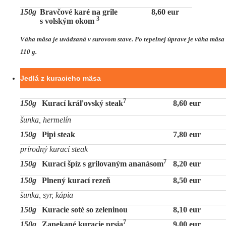
150g
Bravčové karé na grile
8,60 eur
3
s volským okom
Váha mäsa je uvádzaná v surovom stave. Po tepelnej úprave je váha mäsa
110 g.
Jedlá z kuracieho mäsa
7
150g
Kurací kráľovský steak
8,60 eur
šunka, hermelín
150g
Pipi steak
7,80 eur
prírodný kurací steak
7
150g
Kurací špíz s grilovaným ananásom
8,20 eur
150g
Plnený kurací rezeň
8,50 eur
šunka, syr, kápia
150g
Kuracie soté so zeleninou
8,10 eur
7
150g
Zapekané kuracie prsia
9,00 eur