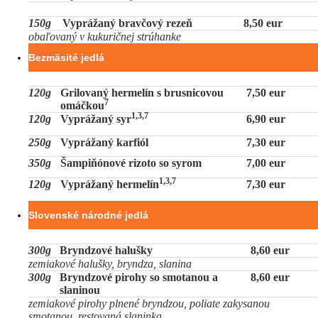
150g
Vyprážaný bravčový rezeň
8,50 eur
obaľovaný v kukuričnej strúhanke
Bezmäsité jedlá
120g
Grilovaný hermelín s brusnicovou
7,50 eur
7
omáčkou
1,3,7
120g
Vyprážaný syr
6,90 eur
250g
Vyprážaný karfiól
7,30 eur
350g
Šampiňónové rizoto so syrom
7,00 eur
1,3,7
120g
Vyprážaný hermelín
7,30 eur
Slovenské národné jedlá
300g
Bryndzové halušky
8,60 eur
zemiakové halušky, bryndza, slanina
300g
Bryndzové pirohy so smotanou a
8,60 eur
slaninou
zemiakové pirohy plnené bryndzou, poliate zakysanou
smotanou, restovaná slaninka