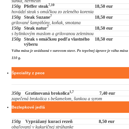
šunka, hermelín
7,10
150g
Pfeffer steak
18,50 eur
hovädzí steak s omáčkou zo zeleného korenia
7
150g
Steak Suzane
18,50 eur
grilované šampiňóny, koňak, smotana
7
150g
Steak natur
18,50 eur
s bylinkovým maslom a grilovanou zeleninou
150g
Steak s omáčkou podľa vlastného
18,50 eur
výberu
Váha mäsa je uvádzaná v surovom stave. Po tepelnej úprave je váha mäsa
110 g.
Špeciality z pece
1,7
350g
Gratinovaná brokolica
7,40 eur
zapečená brokolica s bešamelom, šunkou a syrom
Bezlepkové jedlá
150g
Vyprážaný kurací rezeň
8,50 eur
obaľovaný v kukuričnej strúhanke