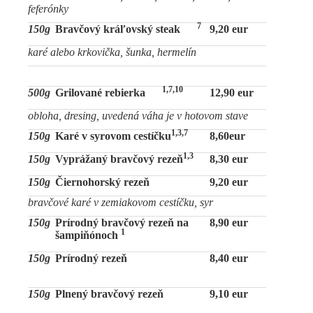
feferónky
7
150g
Bravčový kráľovský steak
9,20 eur
karé alebo krkovička, šunka, hermelín
1,7,10
500g
Grilované rebierka
12,90 eur
obloha, dresing, uvedená váha je v hotovom stave
1,3,7
150g
Karé v syrovom cestíčku
8,60eur
1,3
150g
Vyprážaný bravčový rezeň
8,30 eur
150g
Čiernohorský rezeň
9,20 eur
bravčové karé v zemiakovom cestíčku, syr
150g
Prírodný bravčový rezeň na
8,90 eur
1
šampiňónoch
150g
Prírodný rezeň
8,40 eur
150g
Plnený bravčový rezeň
9,10 eur