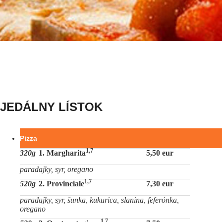
JEDÁLNY LÍSTOK
Pizza
1,7
320g
1. Margharita
5,50 eur
paradajky, syr, oregano
1,7
520g
2. Provinciale
7,30 eur
paradajky, syr, šunka, kukurica, slanina, feferónka,
oregano
1,7