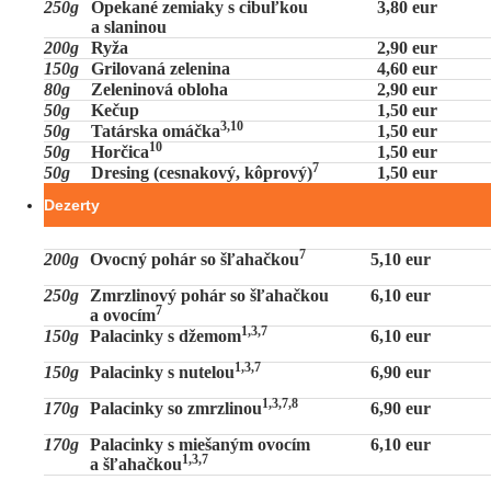
250g
Opekané zemiaky s cibuľkou
3,80 eur
a slaninou
200g
Ryža
2,90 eur
150g
Grilovaná zelenina
4,60 eur
80g
Zeleninová obloha
2,90 eur
50g
Kečup
1,50 eur
3,10
50g
Tatárska omáčka
1,50 eur
10
50g
Horčica
1,50 eur
7
50g
Dresing (cesnakový, kôprový)
1,50 eur
Dezerty
7
200g
Ovocný pohár so šľahačkou
5,10 eur
250g
Zmrzlinový pohár so šľahačkou
6,10 eur
7
a ovocím
1,3,7
150g
Palacinky s džemom
6,10 eur
1,3,7
150g
Palacinky s nutelou
6,90 eur
1,3,7,8
170g
Palacinky so zmrzlinou
6,90 eur
170g
Palacinky s miešaným ovocím
6,10 eur
1,3,7
a šľahačkou