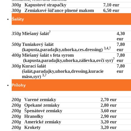
300g
Kapustové strapačky
7,10 eur
300g
Zemiakové šúľance plnené makom
6,50 eur
Šaláty
7
350g
Miešaný šalát
4,30
eur
500g
Tuniakový šalát
7,80
3,4,7
(kapusta,paradajky,uhorka,ces.dressing)
eur
400g
Miešaný šalát s feta syrom
7,80
7
(kapusta,paradajky,uhorka,zálievka,ovčí syr)
eur
300g
Kurací šalát
7,80
(šalát,paradajky,uhorka,dressing,kuracie
eur
3,7
mäso,syr)
Prílohy
200g
Varené zemiaky
2,70 eur
200g
Opekané zemiaky
2,80 eur
200g
Špenátové zemiaky
3,60 eur
200g
Hranolky
2,90 eur
200g
Americké zemiaky
3,20 eur
200g
Krokety
3,20 eur