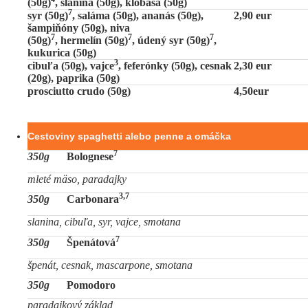
(50g)
, slanina (50g), klobása (50g)
7
syr (50g)
, saláma (50g), ananás (50g),
2,90 eur
šampiňóny (50g), niva
7
7
7
(50g)
, hermelín (50g)
, údený syr (50g)
,
kukurica (50g)
3
cibuľa (50g), vajce
, feferónky (50g), cesnak
2,30 eur
(20g), paprika (50g)
prosciutto crudo (50g)
4,50eur
Cestoviny spaghetti alebo penne a omáčka
7
350g
Bolognese
mleté mäso, paradajky
3,7
350g
Carbonara
slanina, cibuľa, syr, vajce, smotana
7
350g
Špenátová
špenát, cesnak, mascarpone, smotana
350g
Pomodoro
paradajkový základ