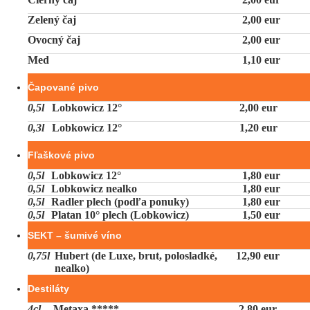
Zelený čaj
2,00 eur
Ovocný čaj
2,00 eur
Med
1,10 eur
Čapované pivo
0,5l
Lobkowicz 12°
2,00 eur
0,3l
Lobkowicz 12°
1,20 eur
Fľaškové pivo
0,5l
Lobkowicz 12°
1,80 eur
0,5l
Lobkowicz nealko
1,80 eur
0,5l
Radler plech (podľa ponuky)
1,80 eur
0,5l
Platan 10° plech (Lobkowicz)
1,50 eur
SEKT – šumivé víno
0,75l
Hubert (de Luxe, brut, polosladké,
12,90 eur
nealko)
Destiláty
4cl
Metaxa *****
2,80 eur