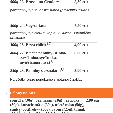
1,7
500g
23. Prosciutto Crudo
8,50 eur
paradajky, syr, talianska šunka (prosciutto crudo)
500g
24. Vegetariana
7,50 eur
paradajky, syr, cibuľa, kápia, kukurica, šampiňóny,
brokolica
1,7
300g
26. Pizza chlieb
4,90 eur
400g
27. Plnené panniny (šunka-
6,00 eur
syr/slanina-syr/šunka-
1,7
niva/slanina-niva)
1,7
250g
28. Panniny s cesnakom
3,90 eur
Na všetky pizze ponúkame smotanový základ.
Prílohy na pizzu
7
špargľa (30g), parmezán (20g)
, artičoky
2,90 eur
(50g), kuracie mäso (30g), mleté mäso (50g),
šunka (50g), olivy (50g), capari (25g), tuniak
4