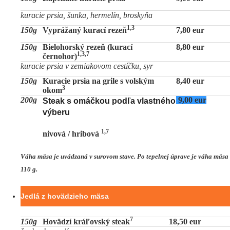
kuracie prsia, šunka, hermelín, broskyňa
1,3
150g
Vyprážaný kurací rezeň
7,80 eur
150g
Bielohorský rezeň (kurací
8,80 eur
1,3,7
černohor)
kuracie prsia v zemiakovom cestíčku, syr
150g
Kuracie prsia na grile s volským
8,40 eur
3
okom
200g
9,00 eur
Steak s omáčkou podľa vlastného
výberu
1,7
nivová / hribová
Váha mäsa je uvádzaná v surovom stave. Po tepelnej úprave je váha mäsa
110 g.
Jedlá z hovädzieho mäsa
7
150g
Hovädzí kráľovský steak
18,50 eur