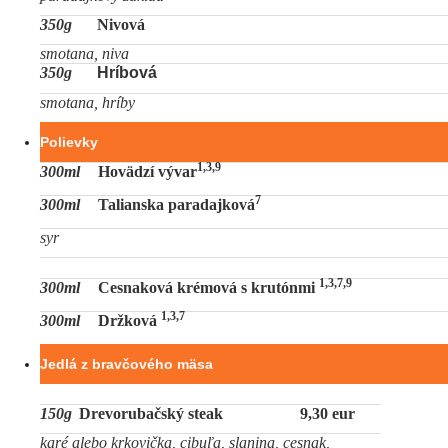
350g
Nivová
smotana, niva
350g
Hríbová
smotana, hríby
Polievky
1,3,9
300ml
Hovädzí vývar
7
300ml
Talianska paradajková
syr
1,3,7,9
300ml
Cesnaková krémová s krutónmi
1,3,7
300ml
Držková
Jedlá z bravčového mäsa
150g
Drevorubačský steak
9,30 eur
karé alebo krkovička, cibuľa, slanina, cesnak,